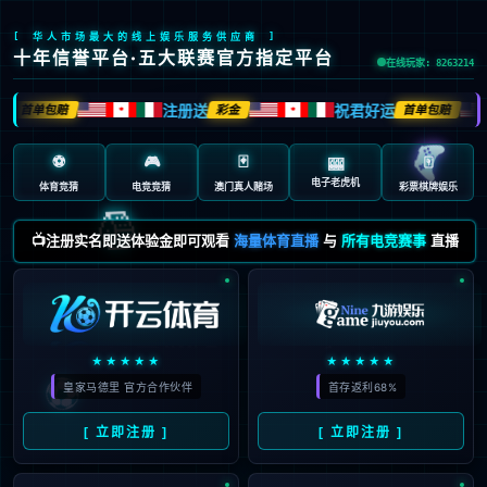
[ 华人市场最大的线上娱乐服务供应商 ]
十年信誉平台·五大联赛官方指定平台
在线玩家: 8263214
运
注册送
祝君好运
首单包赔
彩金
首单包赔
🍁
🍁
🎮
⚽
🎮
🃏
🀄️
🎰
电子老虎机
体育竞猜
电竞竞猜
澳门真人赌场
彩票棋牌娱乐
🎲
📺注册实名即送体验金即可观看
海量体育直播
与
所有电竞赛事
直播
⚽
★★★★★
★★★★★
皇家马德里 官方合作伙伴
首存返利68%
[ 立即注册 ]
[ 立即注册 ]