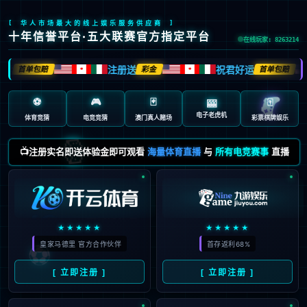
[ 华人市场最大的线上娱乐服务供应商 ]
十年信誉平台·五大联赛官方指定平台
在线玩家: 8263214
运
注册送
祝君好运
首单包赔
彩金
首单包赔
🍁
🍁
🎮
⚽
🎮
🃏
🀄️
🎰
电子老虎机
体育竞猜
电竞竞猜
澳门真人赌场
彩票棋牌娱乐
🎲
📺注册实名即送体验金即可观看
海量体育直播
与
所有电竞赛事
直播
★★★★★
★★★★★
⚽
皇家马德里 官方合作伙伴
首存返利68%
[ 立即注册 ]
[ 立即注册 ]