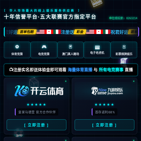
[ 华人市场最大的线上娱乐服务供应商 ]
十年信誉平台·五大联赛官方指定平台
在线玩家: 8263214
祝君好运
注册送
祝君好运
首单包赔
彩金
首单包
🍁
🍁
⚽
🎮
🃏
🀄️
🎰
电子老虎机
体育竞猜
电竞竞猜
澳门真人赌场
彩票棋牌娱乐
🎮
📺注册实名即送体验金即可观看
海量体育直播
与
所有电竞赛事
直播
🎲
★★★★★
★★★★★
皇家马德里 官方合作伙伴
首存返利68%
⚽
[ 立即注册 ]
[ 立即注册 ]