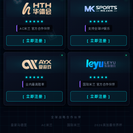
★★★★★
★★★★★
🃏
AC米兰 官方合作伙伴
支持全球IP娱乐
[ 立即注册 ]
[ 立即注册 ]
★★★★★
★★★★★
业内最高赔率
国际米兰 官方合作伙伴
[ 立即注册 ]
[ 立即注册 ]
全球战略合作伙伴
皇家马德里
AC米兰
国际米兰
2026美加墨世界杯