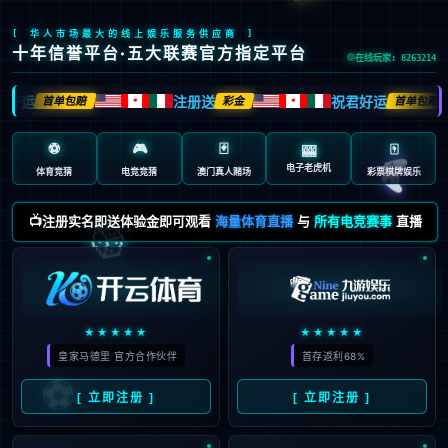
[ 华人市场最大的线上娱乐服务供应商 ]
十年信誉平台·五大联赛官方指定平台
在线玩家: 8263214
君好运
注册送
祝君好运
首单包赔
彩金
首单包赔
🍁
🍁
⚽
🎮
🃏
🀄️
🎰
🎮
电子老虎机
体育竞猜
电竞竞猜
澳门真人赌场
彩票棋牌娱乐
🎲
📺注册实名即送体验金即可观看
海量体育直播
与
所有电竞赛事
直播
★★★★★
★★★★★
皇家马德里 官方合作伙伴
首存返利68%
⚽
[ 立即注册 ]
[ 立即注册 ]