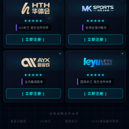
🃏
★★★★★
★★★★★
AC米兰 官方合作伙伴
支持全球IP娱乐
[ 立即注册 ]
[ 立即注册 ]
★★★★★
★★★★★
业内最高赔率
国际米兰 官方合作伙伴
[ 立即注册 ]
[ 立即注册 ]
全球战略合作伙伴
皇家马德里
AC米兰
国际米兰
2026美加墨世界杯